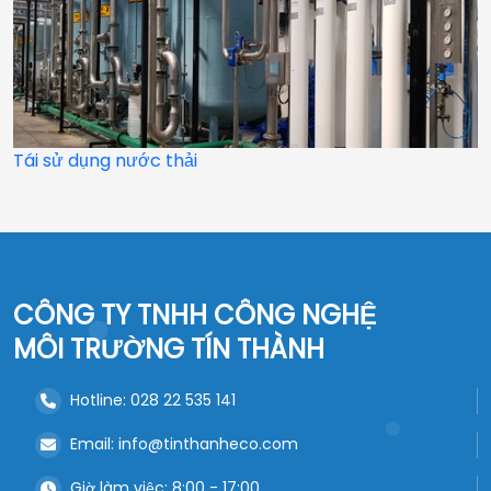
Tái sử dụng nước thải
CÔNG TY TNHH CÔNG NGHỆ
MÔI TRƯỜNG TÍN THÀNH
Hotline: 028 22 535 141
Email: info@tinthanheco.com
Giờ làm việc: 8:00 - 17:00